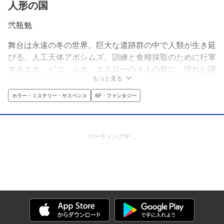
人形の国
弐瓶勉
舞台は永遠の冬の世界。巨大な遺跡群の中で人類が生き延
びる、人工天体アポシムズ。訓練と食糧採取のために行軍
するエオ、ビコ、シオ、エスローの４人の前に、現れた謎
もっと見る
の少女。拡大を続けるリベドア帝国に追われる彼女が託し
たものとは……!? 荒廃した世界で、人間を超えた者たち
ホラー・ミステリー・サスペンス
SF・ファンタジー
が、異能バトルを繰り広げる！『BLAME！』『シドニア
の騎士』の弐瓶勉が描くダーク・ファンタジー・アドベン
チャー！
ローディング中…