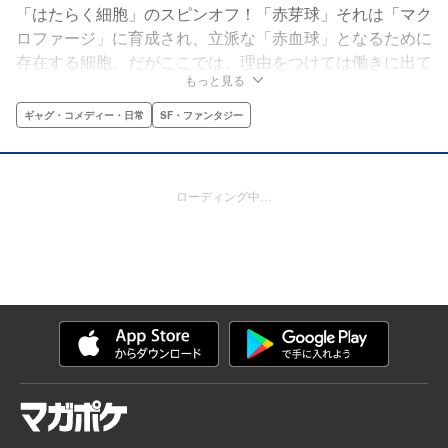
「はたらく細胞」のスピンオフ！「赤芽球」それは「マク
ロファージ」に育成され、立派な「赤血球」となるために
存在する細胞。だがここでは、理由をつけては働きに出て
もっと見る
くれないモラトリアム全開の生徒達（細胞）が、それも５
名も存在するのだった。
ギャグ・コメディー・日常
SF・ファンタジー
ローディング中…