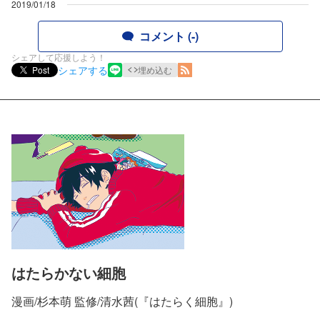
2019/01/18
コメント (-)
シェアして応援しよう！
シェアする
Post
埋め込む
はたらかない細胞
漫画/杉本萌 監修/清水茜(『はたらく細胞』)