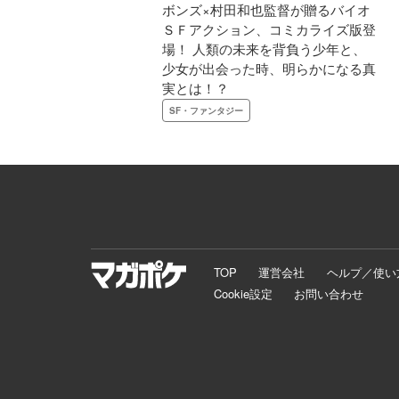
ボンズ×村田和也監督が贈るバイオ
ＳＦアクション、コミカライズ版登
場！ 人類の未来を背負う少年と、
少女が出会った時、明らかになる真
実とは！？
SF・ファンタジー
TOP
運営会社
ヘルプ／使い
Cookie設定
お問い合わせ