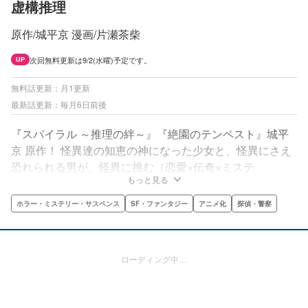
虚構推理
原作/城平京 漫画/片瀬茶柴
次回無料更新は9/2(水曜)予定です。
UP
無料話更新：月1更新
最新話更新：毎月6日前後
『スパイラル ～推理の絆～』『絶園のテンペスト』城平
京 原作！ 怪異達の知恵の神になった少女と、怪異にさえ
恐れられる男が、怪異に挑む［恋愛×伝奇×ミステ
もっと見る
リ］!! “怪異”の知恵の神になった少女・岩永琴子が一目
惚れした相手・桜川九郎は、“怪異”にさえ恐れられる男だ
ホラー・ミステリー・サスペンス
SF・ファンタジー
アニメ化
探偵・警察
った!? ２人に振りかかる奇想天外な事件と、その恋の行
方は――!?
ローディング中…