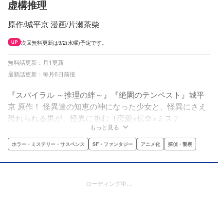
虚構推理
原作/城平京 漫画/片瀬茶柴
次回無料更新は9/2(水曜)予定です。
UP
無料話更新：月1更新
最新話更新：毎月6日前後
『スパイラル ～推理の絆～』『絶園のテンペスト』城平
京 原作！ 怪異達の知恵の神になった少女と、怪異にさえ
恐れられる男が、怪異に挑む［恋愛×伝奇×ミステ
もっと見る
リ］!! “怪異”の知恵の神になった少女・岩永琴子が一目
惚れした相手・桜川九郎は、“怪異”にさえ恐れられる男だ
ホラー・ミステリー・サスペンス
SF・ファンタジー
アニメ化
探偵・警察
った!? ２人に振りかかる奇想天外な事件と、その恋の行
方は――!?
ローディング中…