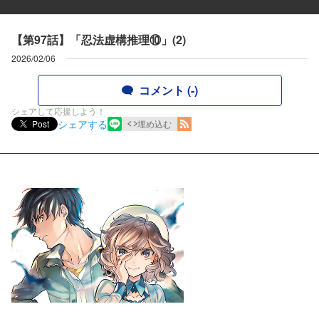
【第97話】「忍法虚構推理⑩」(2)
2026/02/06
コメント (-)
シェアして応援しよう！
シェアする
Post
埋め込む