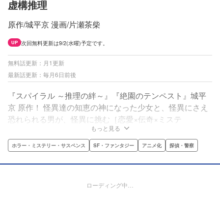
虚構推理
原作/城平京 漫画/片瀬茶柴
次回無料更新は9/2(水曜)予定です。
UP
無料話更新：月1更新
最新話更新：毎月6日前後
『スパイラル ～推理の絆～』『絶園のテンペスト』城平
京 原作！ 怪異達の知恵の神になった少女と、怪異にさえ
恐れられる男が、怪異に挑む［恋愛×伝奇×ミステ
もっと見る
リ］!! “怪異”の知恵の神になった少女・岩永琴子が一目
惚れした相手・桜川九郎は、“怪異”にさえ恐れられる男だ
ホラー・ミステリー・サスペンス
SF・ファンタジー
アニメ化
探偵・警察
った!? ２人に振りかかる奇想天外な事件と、その恋の行
方は――!?
ローディング中…