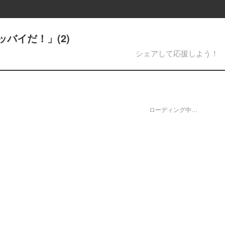
バイだ！」(2)
シェアして応援しよう！
ローディング中…