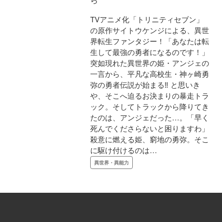
TVアニメ化「トリニティセブン」
の原作サイトウケンジによる、異世
界転生ファンタジー！「あなたは転
生して最強の勇者になるのです！」
突如現れた異世界の姫・アンジェの
一言から、平凡な高校生・神ヶ崎勇
弥の勇者伝説が始まる‼ と思いき
や、そこへ迫るお決まりの暴走トラ
ック。そしてトラックから降りてき
たのは、アンジェだった…。「早く
死んでくださらないと困りますわ」
殺意に燃える姫、窮地の勇弥。そこ
に駆け付けるのは…
異世界・異能力