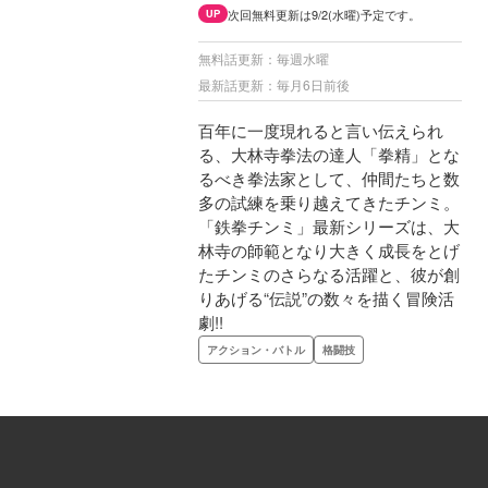
次回無料更新は9/2(水曜)予定です。
UP
無料話更新：毎週水曜
最新話更新：毎月6日前後
百年に一度現れると言い伝えられ
る、大林寺拳法の達人「拳精」とな
るべき拳法家として、仲間たちと数
多の試練を乗り越えてきたチンミ。
「鉄拳チンミ」最新シリーズは、大
林寺の師範となり大きく成長をとげ
たチンミのさらなる活躍と、彼が創
りあげる“伝説”の数々を描く冒険活
劇!!
アクション・バトル
格闘技