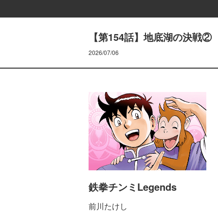
【第154話】地底湖の決戦②
2026/07/06
鉄拳チンミLegends
前川たけし