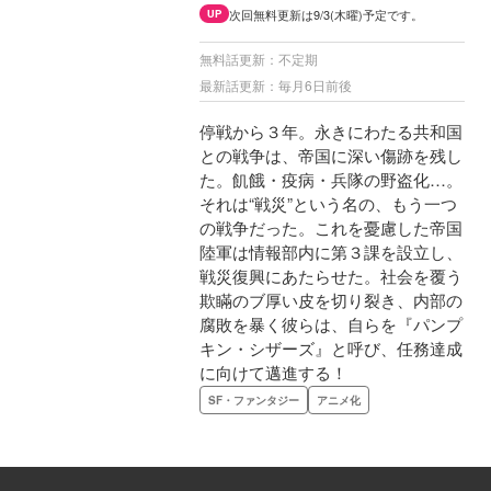
次回無料更新は9/3(木曜)予定です。
UP
無料話更新：不定期
最新話更新：毎月6日前後
停戦から３年。永きにわたる共和国
との戦争は、帝国に深い傷跡を残し
た。飢餓・疫病・兵隊の野盗化…。
それは“戦災”という名の、もう一つ
の戦争だった。これを憂慮した帝国
陸軍は情報部内に第３課を設立し、
戦災復興にあたらせた。社会を覆う
欺瞞のブ厚い皮を切り裂き、内部の
腐敗を暴く彼らは、自らを『パンプ
キン・シザーズ』と呼び、任務達成
に向けて邁進する！
SF・ファンタジー
アニメ化