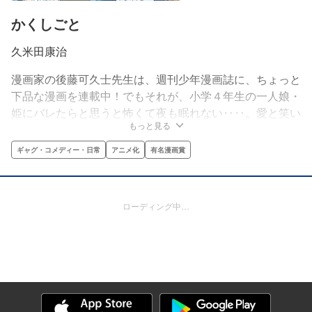
かくしごと
久米田康治
漫画家の後藤可久士先生は、週刊少年漫画誌に、ちょっと
下品な漫画を連載中！でもそれが、小学４年生の一人娘・
姫にバレたらと思うと怖くて夜も眠れない‥‥。愛と笑い
もっと見る
とワケありの漫画家パパ×娘物語、開幕！
ギャグ・コメディー・日常
アニメ化
有名漫画賞
ローディング中…