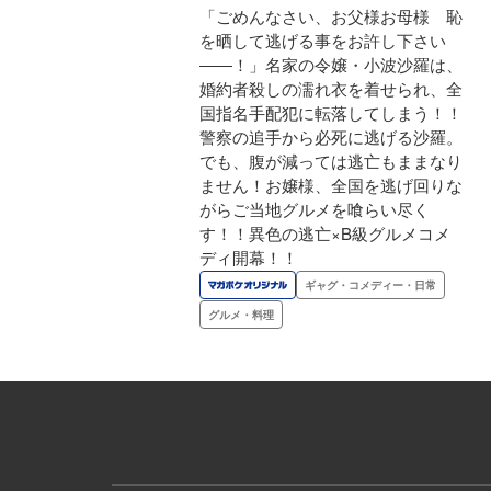
「ごめんなさい、お父様お母様 恥
を晒して逃げる事をお許し下さい
――！」名家の令嬢・小波沙羅は、
婚約者殺しの濡れ衣を着せられ、全
国指名手配犯に転落してしまう！！
警察の追手から必死に逃げる沙羅。
でも、腹が減っては逃亡もままなり
ません！お嬢様、全国を逃げ回りな
がらご当地グルメを喰らい尽く
す！！異色の逃亡×B級グルメコメ
ディ開幕！！
ギャグ・コメディー・日常
グルメ・料理