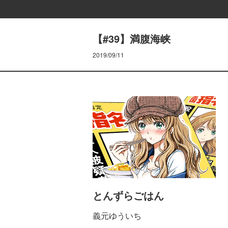
【#39】満腹海峡
2019/09/11
とんずらごはん
義元ゆういち