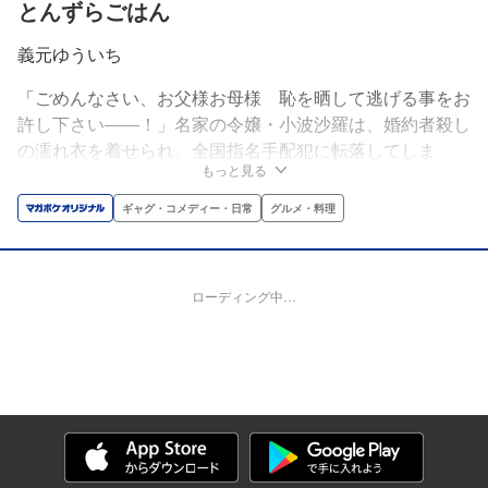
とんずらごはん
義元ゆういち
「ごめんなさい、お父様お母様 恥を晒して逃げる事をお
許し下さい――！」名家の令嬢・小波沙羅は、婚約者殺し
の濡れ衣を着せられ、全国指名手配犯に転落してしま
もっと見る
う！！警察の追手から必死に逃げる沙羅。でも、腹が減っ
ては逃亡もままなりません！お嬢様、全国を逃げ回りなが
ギャグ・コメディー・日常
グルメ・料理
らご当地グルメを喰らい尽くす！！異色の逃亡×B級グル
メコメディ開幕！！
ローディング中…