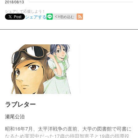
2018/08/13
シェアして応援しよう！
シェアする
Post
埋め込む
ラブレター
瀬尾公治
昭和16年7月、太平洋戦争の直前、大学の図書館で司書に
なるため実習中だった17歳の持田智恵子と19歳の指導役