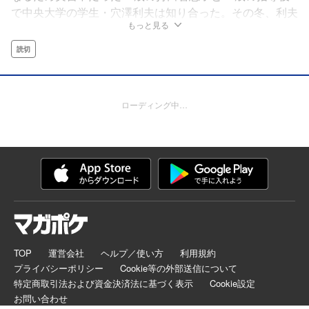
で中央大学の学生・穴澤利夫は知り合った。その冬、利夫
もっと見る
は智恵子に告白をするが、当時、学生と付き合うのははし
たないという理由で智恵子の母に反対され、結局文通とい
読切
う形で付き合うことになる。そして、少しずつ会うように
なり、だんだん距離が短くなっている頃、利夫から陸軍航
空隊に志願すると聞かされる……。
ローディング中…
TOP
運営会社
ヘルプ／使い方
利用規約
プライバシーポリシー
Cookie等の外部送信について
特定商取引法および資金決済法に基づく表示
Cookie設定
お問い合わせ