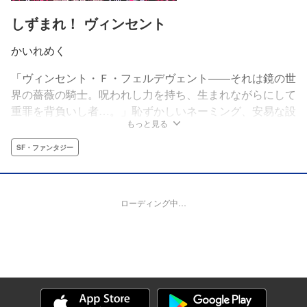
しずまれ！ ヴィンセント
かいれめく
「ヴィンセント・Ｆ・フェルデヴェント――それは鏡の世
界の薔薇の騎士。呪われし力を持ち、生まれながらにして
重罪を背負いし者…。」恥ずかしいネーミング、安易な設
もっと見る
定、自己投影したキャラクター…あなたも身に覚えはない
だろうか？今見ると死にたくなるほど恥ずかしいかつての
SF・ファンタジー
自分が生み出した”創作キャラ”に！すでに決別したはず
の”彼ら”が今、時を超えてよみがえる！”黒歴史”と過ごす
青春恥辱物語！
ローディング中…