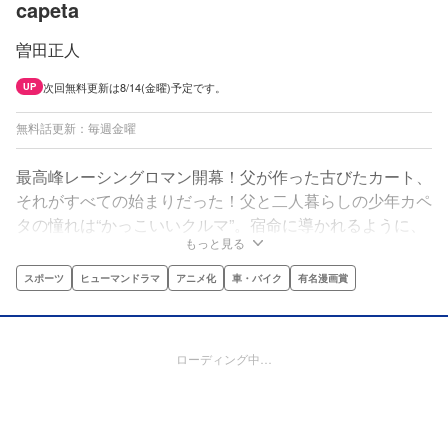
capeta
曽田正人
次回無料更新は8/14(金曜)予定です。
UP
無料話更新：毎週金曜
最高峰レーシングロマン開幕！父が作った古びたカート、
それがすべての始まりだった！父と二人暮らしの少年カペ
タの憧れは“かっこいいクルマ”。宿命に導かれるように、
もっと見る
速さの世界への扉を開いた少年は、モータースポーツ界を
駆け上がる‼
スポーツ
ヒューマンドラマ
アニメ化
車・バイク
有名漫画賞
ローディング中…