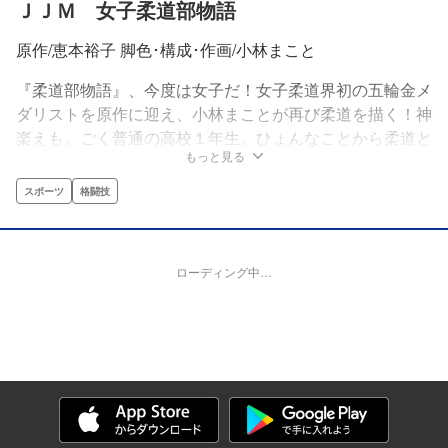
ＪＪＭ 女子柔道部物語
原作/恵本裕子 脚色･構成･作画/小林まこと
『柔道部物語』、今度は女子だ！女子柔道界初の五輪金メ
ダリストを原作に迎え、小林まことが再び柔道を描く！神
楽えも。ごく普通の高校１年生。ひょんなことから柔道と
もっと見る
出会うこの素人娘が未来の金メダリストになることを、ま
だ誰も知らない…!
スポーツ
格闘技
ローディング中…