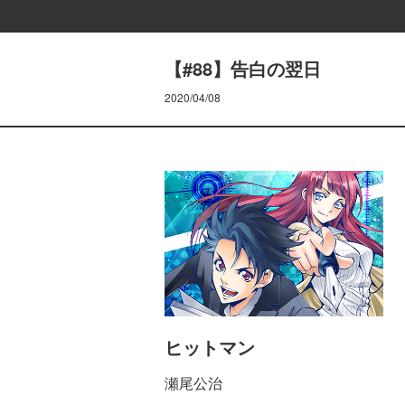
【#88】告白の翌日
2020/04/08
ヒットマン
瀬尾公治