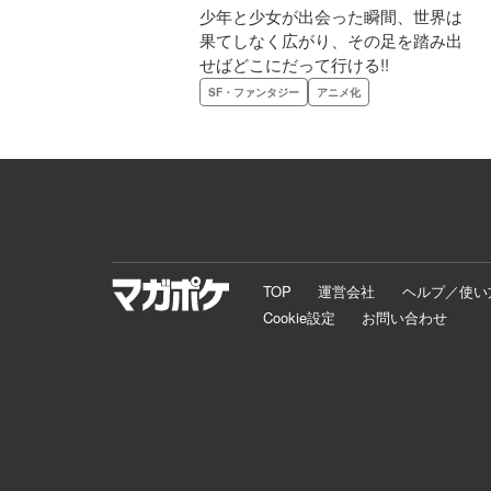
少年と少女が出会った瞬間、世界は
果てしなく広がり、その足を踏み出
せばどこにだって行ける!!
SF・ファンタジー
アニメ化
TOP
運営会社
ヘルプ／使い
Cookie設定
お問い合わせ