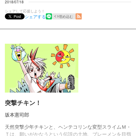
2018/07/18
シェアして応援しよう！
シェアする
Post
埋め込む
突撃チキン！
坂本憲司郎
天然突撃少年チキンと、ヘンテコリンな変型スライムＭ・
Ｔは、願いがかなうという伝説の土地、ブレーメンを目指