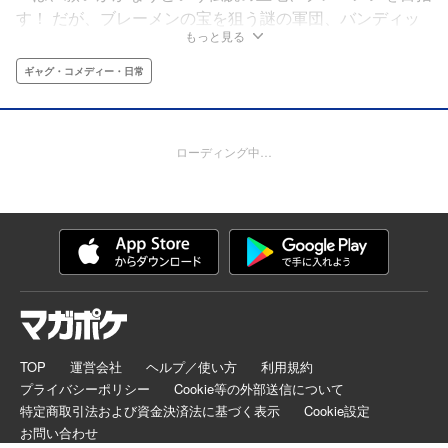
す！ だが、ブレーメンの宝を狙う謎の軍団、バンディッ
もっと見る
ツがチキンたちの前に立ちはだかって……！？ チキンと
仲間たちのと大冒険が始まった！
ギャグ・コメディー・日常
ローディング中…
TOP
運営会社
ヘルプ／使い方
利用規約
プライバシーポリシー
Cookie等の外部送信について
特定商取引法および資金決済法に基づく表示
Cookie設定
お問い合わせ