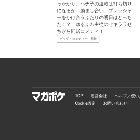
っかかり、ハチ子の連載は打ち切り
になるが…励まし合い、プレッシャ
ーをかけ合うふたりの明日はどっち
だ！？ ゆるふわ主従のセキララせ
ちがら同居コメディ！
ギャグ・コメディー・日常
TOP
運営会社
ヘルプ／使い
Cookie設定
お問い合わせ