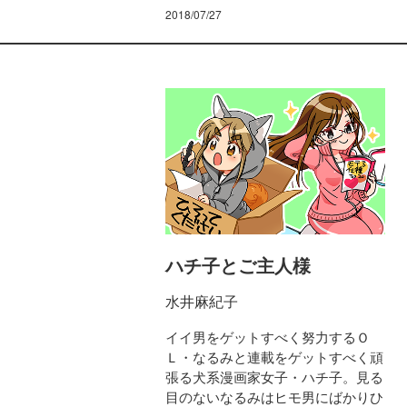
2018/07/27
ハチ子とご主人様
水井麻紀子
イイ男をゲットすべく努力するＯ
Ｌ・なるみと連載をゲットすべく頑
張る犬系漫画家女子・ハチ子。見る
目のないなるみはヒモ男にばかりひ