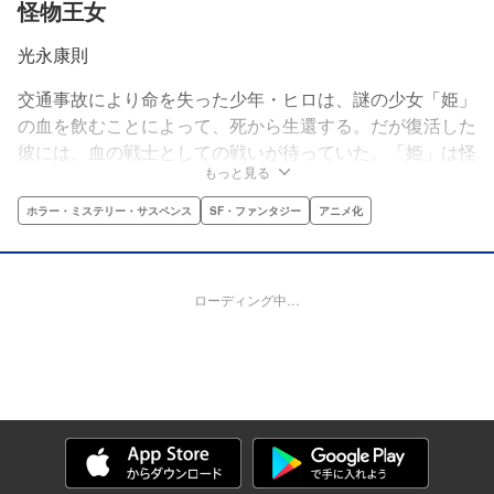
怪物王女
光永康則
交通事故により命を失った少年・ヒロは、謎の少女「姫」
の血を飲むことによって、死から生還する。だが復活した
彼には、血の戦士としての戦いが待っていた。「姫」は怪
もっと見る
物と呼ばれる異形の者たちの頂点に立つ王族の一員だった
のだ。王位をめぐる、血を分けた兄弟姉妹による殺戮。策
ホラー・ミステリー・サスペンス
SF・ファンタジー
アニメ化
謀と憎悪の渦に、姫とその血の戦士となったヒロは飲み込
まれていく。
ローディング中…