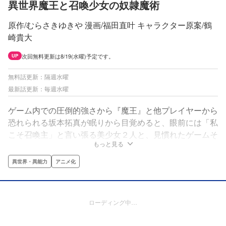
異世界魔王と召喚少女の奴隷魔術
原作/むらさきゆきや 漫画/福田直叶 キャラクター原案/鶴
崎貴大
次回無料更新は8/19(水曜)予定です。
UP
無料話更新：隔週水曜
最新話更新：毎週水曜
ゲーム内での圧倒的強さから『魔王』と他プレイヤーから
恐れられる坂本拓真が眠りから目覚めると、眼前には「私
こそ召喚主」と言い張る美少女２人と、見慣れたゲームそ
もっと見る
っくりの世界が…。コミュ力０の主人公は、ゲームで培っ
た能力とロールプレイで異世界の魔王『ディアヴロ』とな
異世界・異能力
アニメ化
り突き進む!!
ローディング中…