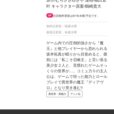
叶 キャラクター原案/鶴崎貴大
次回無料更新は8/19(水曜)予定です。
UP
無料話更新：隔週水曜
最新話更新：毎週水曜
ゲーム内での圧倒的強さから『魔
王』と他プレイヤーから恐れられる
坂本拓真が眠りから目覚めると、眼
前には「私こそ召喚主」と言い張る
美少女２人と、見慣れたゲームそっ
くりの世界が…。コミュ力０の主人
公は、ゲームで培った能力とロール
プレイで異世界の魔王『ディアヴ
ロ』となり突き進む!!
異世界・異能力
アニメ化