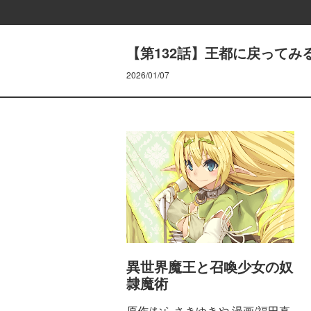
【第132話】王都に戻ってみる
2026/01/07
異世界魔王と召喚少女の奴
隷魔術
原作/むらさきゆきや 漫画/福田直