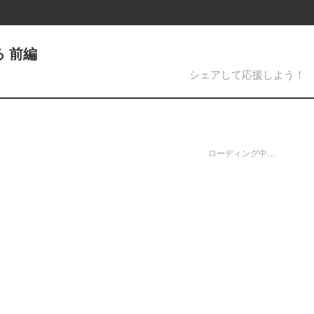
 前編
シェアして応援しよう！
ローディング中…