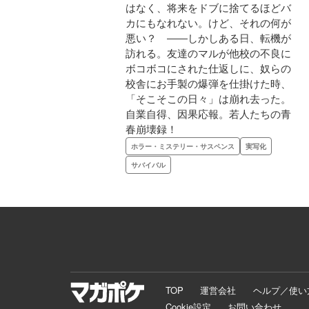
はなく、将来をドブに捨てるほどバ
カにもなれない。けど、それの何が
悪い？ ――しかしある日、転機が
訪れる。友達のマルが他校の不良に
ボコボコにされた仕返しに、奴らの
校舎にお手製の爆弾を仕掛けた時、
「そこそこの日々」は崩れ去った。
自業自得、因果応報。若人たちの青
春崩壊録！
ホラー・ミステリー・サスペンス
実写化
サバイバル
TOP
運営会社
ヘルプ／使い
Cookie設定
お問い合わせ