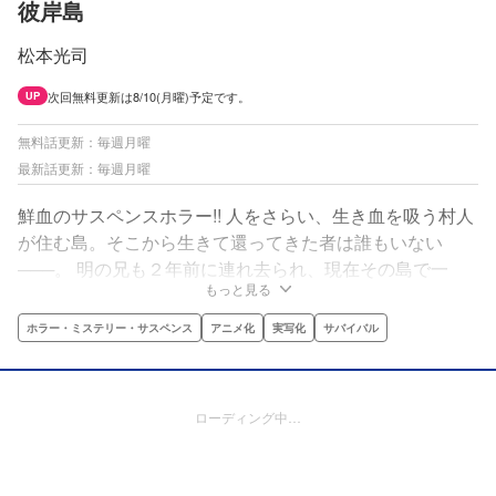
彼岸島
松本光司
次回無料更新は8/10(月曜)予定です。
UP
無料話更新：毎週月曜
最新話更新：毎週月曜
鮮血のサスペンスホラー!! 人をさらい、生き血を吸う村人
が住む島。そこから生きて還ってきた者は誰もいない
───。 明の兄も２年前に連れ去られ、現在その島で一
もっと見る
人、身を隠し生活している。そして明本人にもついに魔の
手が忍び寄る。謎の美女が現れ、悪魔の物語が始まった
ホラー・ミステリー・サスペンス
アニメ化
実写化
サバイバル
───。
ローディング中…