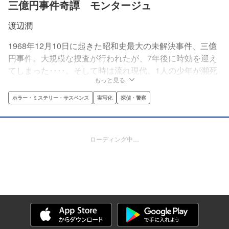
三億円事件奇譚 モンタージュ
渡辺潤
1968年12月10日に起きた昭和史最大の未解決事件、三億
円事件。大規模な捜査が行われたが、7年後に時効を迎え
てしまった‥‥。そして時は流れ現代。1人の少年が瀕死
もっと見る
の老刑事に「お前の父親は、三億円事件の犯人だ」と告げ
られた!!運命の輪に巻き込まれた少年は、三億円事件の謎
ホラー・ミステリー・サスペンス
実写化
探偵・警察
を明らかにできるのか!?
ローディング中…