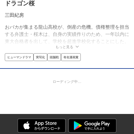
ドラゴン桜
三田紀房
おバカが集まる龍山高校が、倒産の危機。債権整理を担当
する弁護士・桜木は、自身の実績作りのため、一年以内に
東大合格者を出して、学校を超進学校化することにした。
もっと見る
そして、伝説の数学教師・柳、英語の川口、国語の芥山、
理科の阿院と個性的で強力な教師陣が集まった。それぞれ
ヒューマンドラマ
実写化
頭脳戦
有名漫画賞
の教師が教える勉強法は、ユニークで効果的なものばか
り。受験生必読の東大合格請負漫画!! 第29回講談社漫画賞
一般部門受賞作品。
ローディング中…