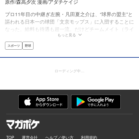
原作/森高夕次 漫画/アダチケイジ
プロ11年目の中継ぎ左腕・凡田夏之介は、“球界の盟主”と
謳われる日本一の球団「文京モップス」に入団することに
なった。給料も待遇も超一流。だけどチームメイト（ライ
もっと見る
バル）も超一流。“球界の盟主”文京モップスで夏之介の超
過酷な生存競争がはじまる!!
スポーツ
野球
ローディング中…
TOP
運営会社
ヘルプ／使い方
利用規約