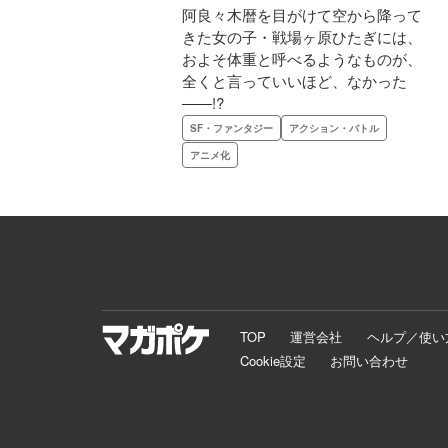
阿良々木暦を目がけて空から降って
きた女の子・戦場ヶ原ひたぎには、
およそ体重と呼べるようなものが、
全くと言っていいほど、なかった
――!?
SF・ファンタジー
アクション・バトル
アニメ化
TOP
運営会社
ヘルプ／使い
Cookie設定
お問い合わせ