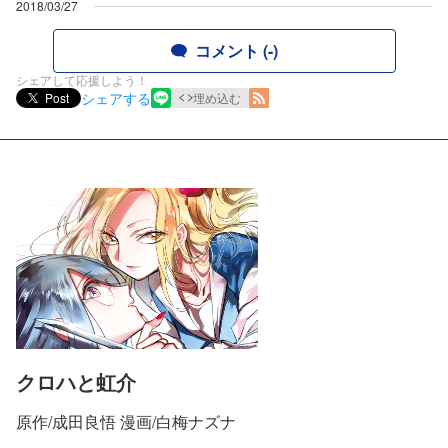
2018/03/27
コメント (-)
シェアして応援しよう！
シェアする
Post
埋め込む
クロハと虹介
原作/成田良悟 漫画/白梅ナズナ