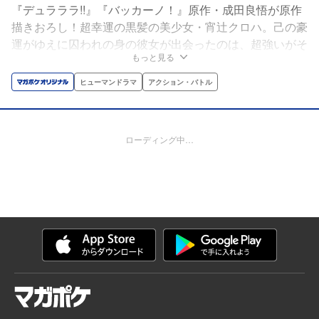
『デュラララ!!』『バッカーノ！』原作・成田良悟が原作
描きおろし！超幸運の黒髪の美少女・宵辻クロハ。己の豪
運がゆえに囚われの身の彼女が出会ったのは、超強いがそ
もっと見る
れ以上に超不運な男・室川虹介だった……。真逆・正反
対・対極の二人が巻き起こすノンストップ・アクショ
ヒューマンドラマ
アクション・バトル
ン！ 「もっと応援する」で表示されるお礼イラスト、新
作を随時アップしています！ 応援よろしくお願いします
～～！
ローディング中…