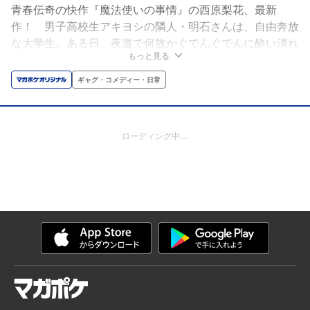
青春伝奇の快作『魔法使いの事情』の西原梨花、最新
作！ 男子高校生アキヨシの隣人・明石さんは、自由奔放
な大学生。ある日、夜道で何故かぐでんぐでんに酔い潰れ
もっと見る
た明石さんを介抱した彼は、彼女が隠したいある「事情」
を知ってしまった！ なんてことない日常から目が離せな
ギャグ・コメディー・日常
くなる「年の差」ラブコメ開幕！
ローディング中…