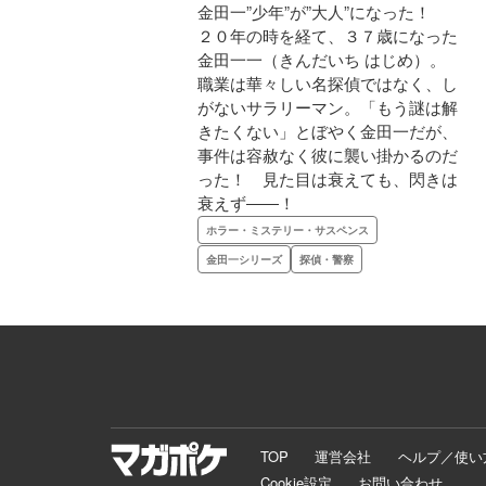
金田一”少年”が”大人”になった！
２０年の時を経て、３７歳になった
金田一一（きんだいち はじめ）。
職業は華々しい名探偵ではなく、し
がないサラリーマン。「もう謎は解
きたくない」とぼやく金田一だが、
事件は容赦なく彼に襲い掛かるのだ
った！ 見た目は衰えても、閃きは
衰えず――！
ホラー・ミステリー・サスペンス
金田一シリーズ
探偵・警察
TOP
運営会社
ヘルプ／使い
Cookie設定
お問い合わせ