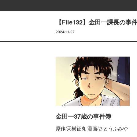
【File132】金田一課長の事
2024/11/27
金田一37歳の事件簿
原作/天樹征丸 漫画/さとうふみや