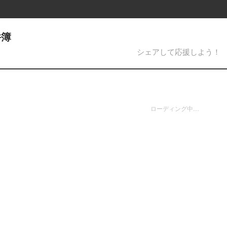
件簿
シェアして応援しよう！
ローディング中…