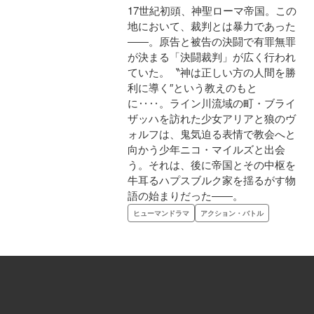
17世紀初頭、神聖ローマ帝国。この
地において、裁判とは暴力であった
――。原告と被告の決闘で有罪無罪
が決まる「決闘裁判」が広く行われ
ていた。〝神は正しい方の人間を勝
利に導く″という教えのもと
に‥‥。ライン川流域の町・ブライ
ザッハを訪れた少女アリアと狼のヴ
ォルフは、鬼気迫る表情で教会へと
向かう少年ニコ・マイルズと出会
う。それは、後に帝国とその中枢を
牛耳るハプスブルク家を揺るがす物
語の始まりだった――。
ヒューマンドラマ
アクション・バトル