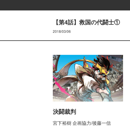
【第4話】救国の代闘士①
2018/03/06
決闘裁判
宮下裕樹 企画協力/後藤一信