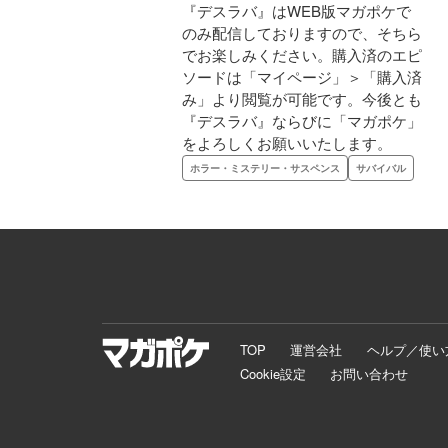
『デスラバ』はWEB版マガポケで
のみ配信しておりますので、そちら
でお楽しみください。購入済のエピ
ソードは「マイページ」＞「購入済
み」より閲覧が可能です。今後とも
『デスラバ』ならびに「マガポケ」
をよろしくお願いいたします。
ホラー・ミステリー・サスペンス
サバイバル
TOP
運営会社
ヘルプ／使い
Cookie設定
お問い合わせ