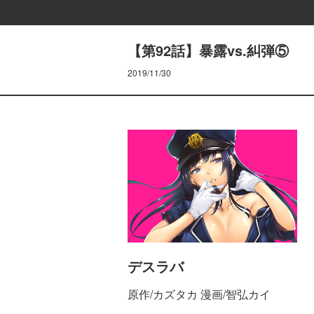
【第92話】暴露vs.糾弾⑤
2019/11/30
デスラバ
原作/カズタカ 漫画/智弘カイ