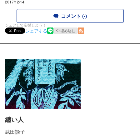
2017/12/14
コメント (-)
シェアして応援しよう！
シェアする
Post
埋め込む
纏い人
武田諭子