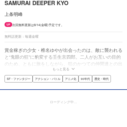
SAMURAI DEEPER KYO
上条明峰
次回無料更新は8/14(金曜)予定です。
UP
無料話更新：毎週金曜
賞金稼ぎの少女・椎名ゆやが出会ったのは、敵に襲われる
と“鬼眼の狂”に豹変する壬生京四郎。二人がお互いの目的
のため、ともに旅をしながら、狂のかつての仲間達との出
もっと見る
会いや、強敵との戦いを経て絆を深めていく。
SF・ファンタジー
アクション・バトル
アニメ化
90年代
歴史・時代
ローディング中…