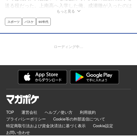
送る役だった。上南高へ入学した俺、成瀬徹が入ったのは
もっと見る
今はやりのバスケ部。かっこいいシューズも買ったし、今
度こそ、と気合いを入れて臨んだ初日の練習で大失態。で
スポーツ
バスケ
90年代
もそこで、先輩のものすごいプレ－を目にした俺は……。
ストリートバスケの世界に飛び込んだ徹を待ち受ける運命
がいきなり動き出す！
ローディング中…
TOP
運営会社
ヘルプ／使い方
利用規約
プライバシーポリシー
Cookie等の外部送信について
特定商取引法および資金決済法に基づく表示
Cookie設定
お問い合わせ