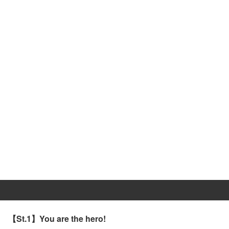
【St.1】You are the hero!