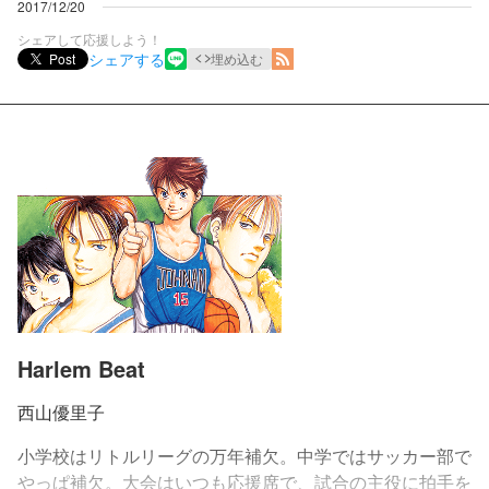
2017/12/20
シェアして応援しよう！
シェアする
Post
埋め込む
Harlem Beat
西山優里子
小学校はリトルリーグの万年補欠。中学ではサッカー部で
やっぱ補欠。大会はいつも応援席で、試合の主役に拍手を