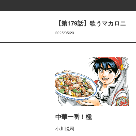
【第179話】歌うマカロニ
2025/05/23
中華一番！極
小川悦司