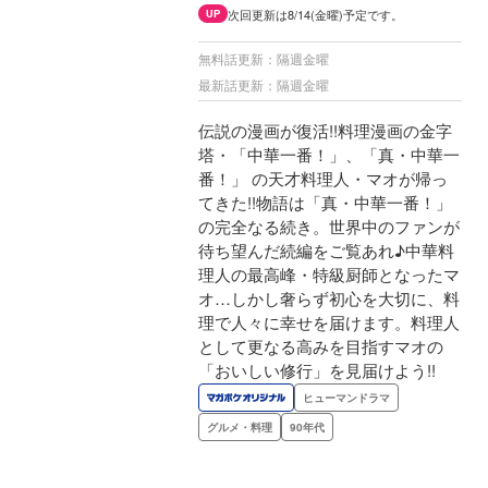
次回更新は8/14(金曜)予定です。
UP
無料話更新：隔週金曜
最新話更新：隔週金曜
伝説の漫画が復活!!料理漫画の金字
塔・「中華一番！」、「真・中華一
番！」 の天才料理人・マオが帰っ
てきた!!物語は「真・中華一番！」
の完全なる続き。世界中のファンが
待ち望んだ続編をご覧あれ♪中華料
理人の最高峰・特級厨師となったマ
オ…しかし奢らず初心を大切に、料
理で人々に幸せを届けます。料理人
として更なる高みを目指すマオの
「おいしい修行」を見届けよう!!
ヒューマンドラマ
グルメ・料理
90年代