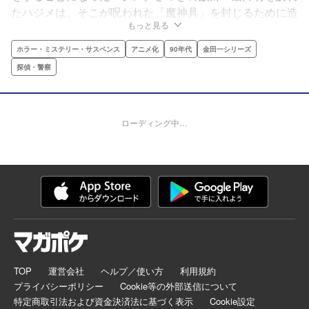
たハジメは、そこが呪われた「魔神具」を封じるために造
もっと見る
られた村であることを知る。「４つの魔神具」に見立てら
れ、次々と殺されていく人々‥‥。村の守り神「凶鳥の
ホラー・ミステリー・サスペンス
アニメ化
90年代
金田一シリーズ
命」の祟りか？金田一少年が隠された真実に迫る!!
探偵・警察
ローディング中…
TOP
運営会社
ヘルプ／使い方
利用規約
プライバシーポリシー
Cookie等の外部送信について
特定商取引法および資金決済法に基づく表示
Cookie設定