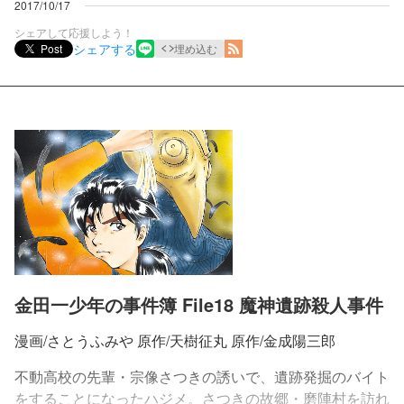
2017/10/17
シェアして応援しよう！
シェアする
Post
埋め込む
金田一少年の事件簿 File18 魔神遺跡殺人事件
漫画/さとうふみや 原作/天樹征丸 原作/金成陽三郎
不動高校の先輩・宗像さつきの誘いで、遺跡発掘のバイト
をすることになったハジメ。さつきの故郷・磨陣村を訪れ