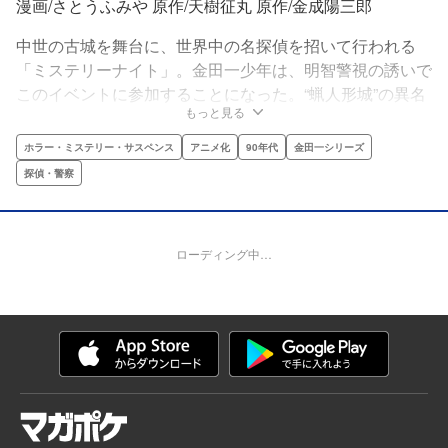
漫画/さとうふみや 原作/天樹征丸 原作/金成陽三郎
中世の古城を舞台に、世界中の名探偵を招いて行われる
「ミステリーナイト」。金田一少年は、明智警視の誘いで
このイベントに参加することになった。“蝋人形城”の異名
もっと見る
通り、城内には参加者そっくりの蝋人形が立ち並んでい
た‥‥。仕組まれた芸術的「完全犯罪」を金田一少年が解
ホラー・ミステリー・サスペンス
アニメ化
90年代
金田一シリーズ
き明かす!!
探偵・警察
ローディング中…