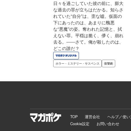
日々を過ごしていた彼の前に、膨大
な過去の罪が立ちはだかる。知らさ
れていた“自分”は、歪な噓。仮面の
下にあったのは、あまりに醜悪
な“悪魔”の姿。奪われた記憶と、拭
えない罪。平穏は脆く、儚く、崩れ
去る。――さて。俺が殺したのは、
どこの誰だ？
ホラー・ミステリー・サスペンス
復讐劇
TOP
運営会社
ヘルプ／使い
Cookie設定
お問い合わせ