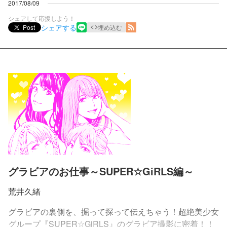
2017/08/09
シェアして応援しよう！
シェアする
Post
埋め込む
グラビアのお仕事～SUPER☆GiRLS編～
荒井久緒
グラビアの裏側を、掘って探って伝えちゃう！超絶美少女
グループ『SUPER☆GiRLS』のグラビア撮影に密着！！