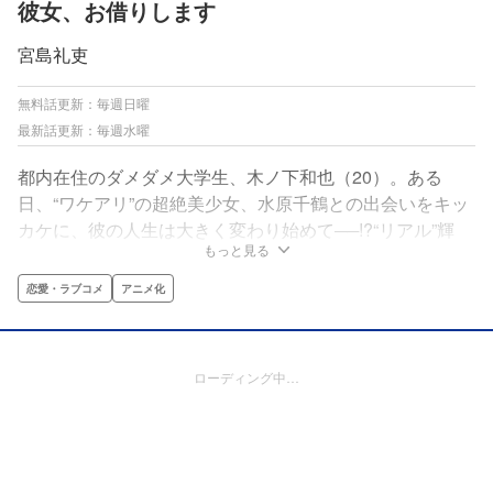
彼女、お借りします
宮島礼吏
無料話更新：毎週日曜
最新話更新：毎週水曜
都内在住のダメダメ大学生、木ノ下和也（20）。ある
日、“ワケアリ”の超絶美少女、水原千鶴との出会いをキッ
カケに、彼の人生は大きく変わり始めて──!?“リアル”輝
もっと見る
く“レンタル”ラブライフ、開幕！
恋愛・ラブコメ
アニメ化
ローディング中…