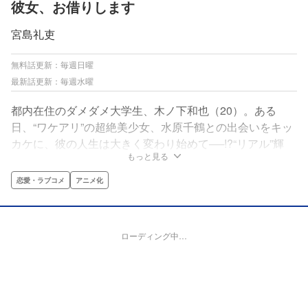
彼女、お借りします
宮島礼吏
無料話更新：毎週日曜
最新話更新：毎週水曜
都内在住のダメダメ大学生、木ノ下和也（20）。ある
日、“ワケアリ”の超絶美少女、水原千鶴との出会いをキッ
カケに、彼の人生は大きく変わり始めて──!?“リアル”輝
もっと見る
く“レンタル”ラブライフ、開幕！
恋愛・ラブコメ
アニメ化
ローディング中…