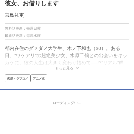
彼女、お借りします
宮島礼吏
無料話更新：毎週日曜
最新話更新：毎週水曜
都内在住のダメダメ大学生、木ノ下和也（20）。ある
日、“ワケアリ”の超絶美少女、水原千鶴との出会いをキッ
カケに、彼の人生は大きく変わり始めて──!?“リアル”輝
もっと見る
く“レンタル”ラブライフ、開幕！
恋愛・ラブコメ
アニメ化
ローディング中…