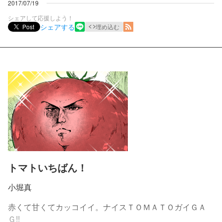
2017/07/19
シェアして応援しよう！
シェアする
Post
埋め込む
トマトいちばん！
小堀真
赤くて甘くてカッコイイ。ナイスＴＯＭＡＴＯガイＧＡ
Ｇ!!