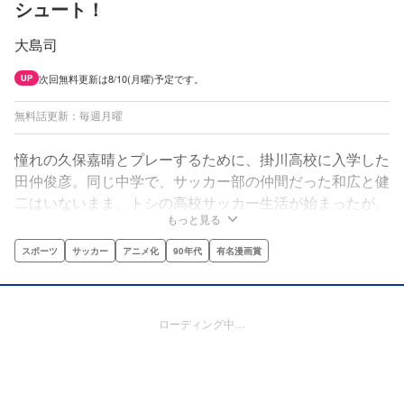
シュート！
大島司
次回無料更新は8/10(月曜)予定です。
UP
無料話更新：毎週月曜
憧れの久保嘉晴とプレーするために、掛川高校に入学した
田仲俊彦。同じ中学で、サッカー部の仲間だった和広と健
二はいないまま、トシの高校サッカー生活が始まったが、
もっと見る
雑用ばかりやらされてる毎日にうんざり。だが、あること
をきっかけに、２年生と試合をすることになり‥‥!?
スポーツ
サッカー
アニメ化
90年代
有名漫画賞
ローディング中…