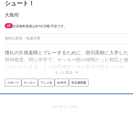
シュート！
大島司
次回無料更新は8/10(月曜)予定です。
UP
無料話更新：毎週月曜
憧れの久保嘉晴とプレーするために、掛川高校に入学した
田仲俊彦。同じ中学で、サッカー部の仲間だった和広と健
二はいないまま、トシの高校サッカー生活が始まったが、
もっと見る
雑用ばかりやらされてる毎日にうんざり。だが、あること
をきっかけに、２年生と試合をすることになり‥‥!?
スポーツ
サッカー
アニメ化
90年代
有名漫画賞
ローディング中…