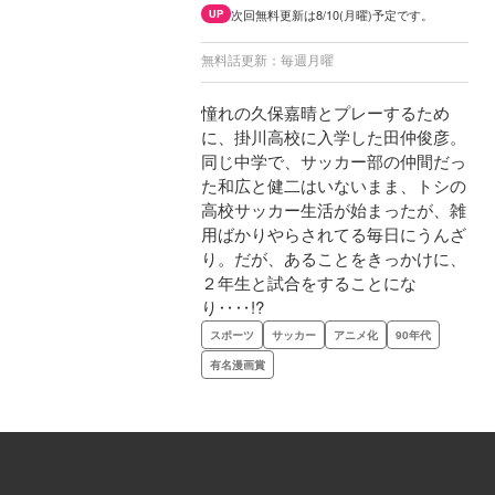
次回無料更新は8/10(月曜)予定です。
UP
無料話更新：毎週月曜
憧れの久保嘉晴とプレーするため
に、掛川高校に入学した田仲俊彦。
同じ中学で、サッカー部の仲間だっ
た和広と健二はいないまま、トシの
高校サッカー生活が始まったが、雑
用ばかりやらされてる毎日にうんざ
り。だが、あることをきっかけに、
２年生と試合をすることにな
り‥‥!?
スポーツ
サッカー
アニメ化
90年代
有名漫画賞