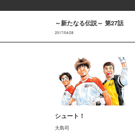
～新たなる伝説～ 第27話
2017/04/28
シュート！
大島司