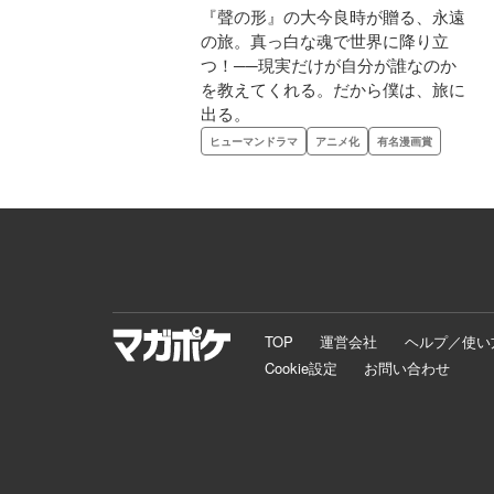
『聲の形』の大今良時が贈る、永遠
の旅。真っ白な魂で世界に降り立
つ！──現実だけが自分が誰なのか
を教えてくれる。だから僕は、旅に
出る。
ヒューマンドラマ
アニメ化
有名漫画賞
TOP
運営会社
ヘルプ／使い
Cookie設定
お問い合わせ